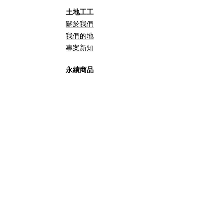
土地工工
關於我們
我們的地
專案新知
永續商品
祖嬤特調
​澳洲茶樹純露
參與土地認養
個人認購
企業認購
我有土地
​我想工作
與我們聯繫
tudigogo@gmail.com